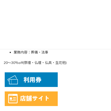
㈱セレモニーサービスセンター 橋本駅前・町田
【橋本駅前メモリアルホール】
住所：緑区橋本6-24-7
TEL：042-774-4194
【町田メモリアルホール】
住所：町田市上小山田2865
TEL：042-797-7694
業務内容：葬儀・法事
20～30％off(祭壇・仏壇・仏具・生花他)