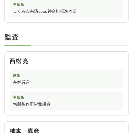
単組名
こくみん共済coop神奈川推進本部
監査
西松 亮
産別
基幹労連
単組名
常磐製作所労働組合
柿本 嘉彦