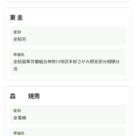
東 圭
産別
全駐労
単組名
全駐留軍労働組合神奈川地区本部さがみ野支部分相模分
会
森 規秀
産別
全電線
単組名