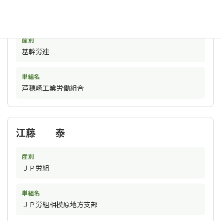
岡本 敬介
産別
基幹労連
単組名
芦穂崎工業労働組合
江藤 泰
産別
ＪＰ労組
単組名
ＪＰ労組相模原地方支部