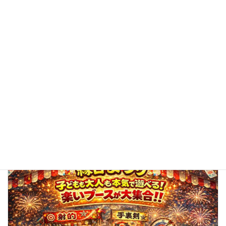
ジ
送
り
子どもも大人も笑顔いっぱい！「わいわい縁日まつり」を開
催しました
2026年7月25日
トピックス