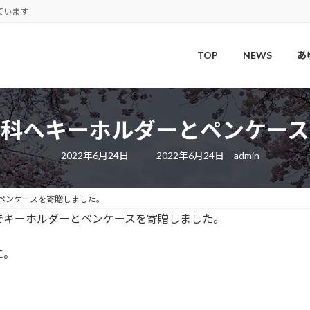
ています
TOP
NEWS
あ
児科へキーホルダーとペンケース
最
2022年6月24日
2022年6月24日
admin
終
更
新
日
ペンケースを寄贈しました。
時
:
でキーホルダーとペンケースを寄贈しました。
に。