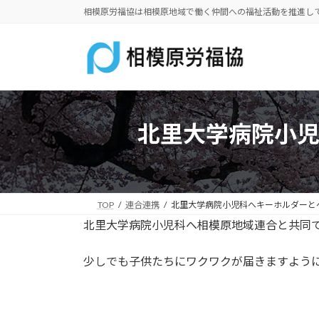
コ
ナ
相模原労福協は相模原地域で働く仲間への福祉活動を推進し
ン
ビ
テ
ゲ
ン
ー
ツ
シ
へ
ョ
ス
ン
北里大学病院小
キ
に
ッ
移
プ
動
TOP
連合連携
北里大学病院小児科へキーホルダーと
北里大学病院小児科へ相模原地域連合と共同
少しでも子供たちにワクワクが届きますよう