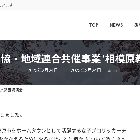
ています
TOP
NEWS
あ
協・地域連合共催事業"相模原
最
2023年2月24日
2023年2月24日
admin
終
更
新
日
原教養講演会"
時
:
開催しました。
模原市をホームタウンとして活躍する女子プロサッカーチ
をかなえるためにやるべきことは何か”について熱く語っ