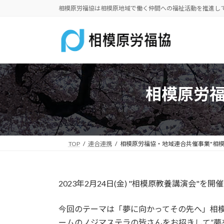
コ
ナ
相模原労福協は相模原地域で働く仲間への福祉活動を推進し
ン
ビ
テ
ゲ
ン
ー
ツ
シ
へ
ョ
ス
ン
相模原労福
キ
に
ッ
移
プ
動
TOP
連合連携
相模原労福協・地域連合共催事業"相模
2023年2月24日(金) "相模原教養講演会"を
今回のテーマは「夢に向かってその先へ」相
ームのノジマステラの皆さんをお招きして”夢