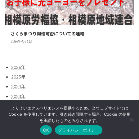
さくらまつり開催可否についての連絡
2026年4月1日
2026年
2025年
2024年
2023年
2022年
よりよいエクスペリエンスを提供するため、当ウェブサイトでは
Cookie を使用しています。引き続き閲覧する場合、Cookie の使用
を承諾したものとみなされます。
Copyright © 相模原労福協｜神奈川県相模原地域労働者福祉協議会｜相模原市 All
OK
プライバシーポリシー
Rights Reserved.