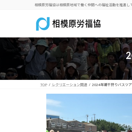
コ
ナ
相模原労福協は相模原地域で働く仲間への福祉活動を推進し
ン
ビ
テ
ゲ
ン
ー
ツ
シ
へ
ョ
ス
ン
キ
に
ッ
移
プ
動
TOP
レクリエーション関連
2024年潮干狩りバスツ