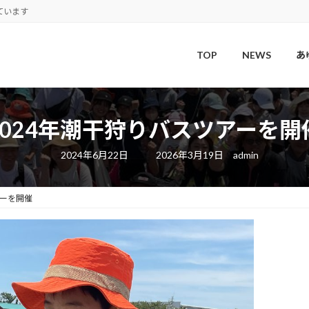
ています
TOP
NEWS
あ
2024年潮干狩りバスツアーを開
最
2024年6月22日
2026年3月19日
admin
終
更
新
日
アーを開催
時
: