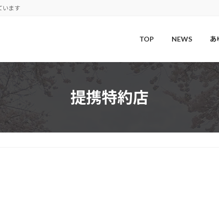
ています
TOP
NEWS
あ
提携特約店