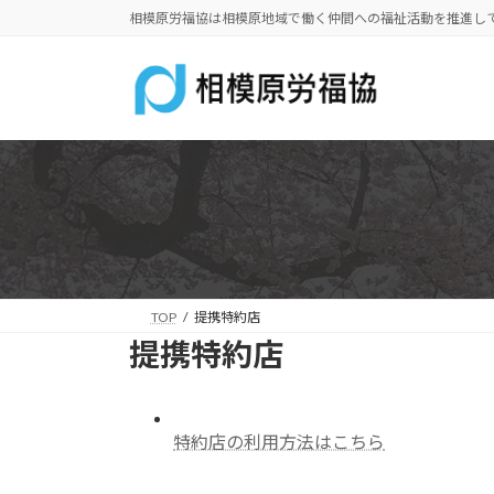
コ
ナ
相模原労福協は相模原地域で働く仲間への福祉活動を推進し
ン
ビ
テ
ゲ
ン
ー
ツ
シ
へ
ョ
ス
ン
キ
に
ッ
移
プ
動
TOP
提携特約店
提携特約店
特約店の利用方法はこちら