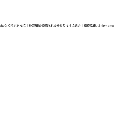
right © 相模原労福協｜神奈川県相模原地域労働者福祉協議会｜相模原市 All Rights Rese