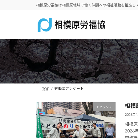
コ
ナ
相模原労福協は相模原地域で働く仲間への福祉活動を推進し
ン
ビ
テ
ゲ
ン
ー
ツ
シ
へ
ョ
ス
ン
キ
に
ッ
移
プ
動
TOP
労働者アンケート
相模
トピックス
2026年
相模原
202
開催概