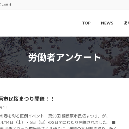
ています
TOP
NEWS
あ
労働者アンケート
原市民桜まつり開催！！
4月5日
の春を彩る恒例イベント「第53回 相模原市民桜まつり」が、
6年4月4日（土）・5日（日）の2日間にわたり開催されました。 ■
要 会場となった市役所さくら通りには満開の桜が咲き誇り、多く