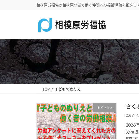
コ
ナ
相模原労福協は相模原地域で働く仲間への福祉活動を推進し
ン
ビ
テ
ゲ
ン
ー
ツ
シ
へ
ョ
ス
ン
キ
に
ッ
移
プ
動
TOP
子どものぬりえ
さく
トピックス
2026年
202
労福協
働相談