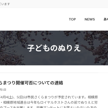
ています
TOP
NEWS
あ
子どものぬりえ
らまつり開催可否についての連絡
4月1日
6年4月4(土)、5(日)は市民さくらまつりが予定されています。相模原
・相模原地域連合は今年もロイヤルホストさんの前でぬりえと労
のブースを出展します。労働アンケートにお答えいただいた方の