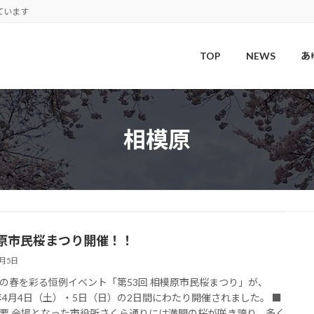
ています
TOP
NEWS
あ
相模原
原市民桜まつり開催！！
4月5日
の春を彩る恒例イベント「第53回 相模原市民桜まつり」が、
6年4月4日（土）・5日（日）の2日間にわたり開催されました。 ■
要 会場となった市役所さくら通りには満開の桜が咲き誇り、多く