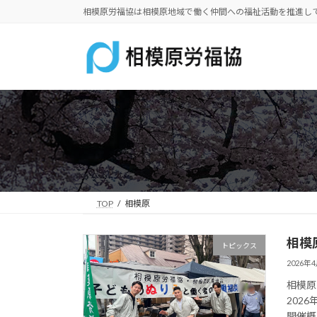
コ
ナ
相模原労福協は相模原地域で働く仲間への福祉活動を推進し
ン
ビ
テ
ゲ
ン
ー
ツ
シ
へ
ョ
ス
ン
キ
に
ッ
移
プ
動
TOP
相模原
相模
トピックス
2026年
相模原
202
開催概