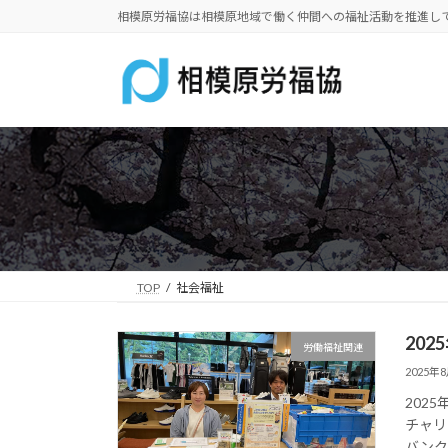
コ
ナ
相模原労福協は相模原地域で働く仲間への福祉活動を推進し
ン
ビ
テ
ゲ
ン
ー
ツ
シ
へ
ョ
ス
ン
キ
に
ッ
移
プ
動
TOP
社会福祉
20
労働福祉関連
2025年
202
チャリ
バンク